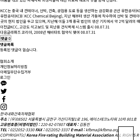
KCC는 중국 내 컨테이너, 선박, 건축, 공업용 도료 등을 생산하는 금강화공 곤산 유한공사(KCK:
유한공사(KCB: KCC Chemical Beijing), 지난 해부터 생산 가동에 착수하여 선박 및 컨테
곳의 현지 법인을 두고 있으며, 지난해 이들 3개 중국 법인의 생산 기지에서 약 2억 달러의 
이전글
KCC, 고강도 석고보드 및 피난용 건식벽체 시스템 출시
08.07.31
다음글
라파즈 코리아, 2008년 해비타트 협약식 맺어
08.07.31
댓글
0
댓글목록
등록된 댓글이 없습니다.
협회소개
개인정보처리방침
이메일무단수집거부
로그인
한국내화건축자재협회
주소 :
(우)08502 서울특별시 금천구 가산디지털1로 196, 에이스테크노타워 10차 801호
고유번호증(비영리법인) :
220-82-07807
대표자 :
김동진
TEL :
02)2052-3330
FAX :
02)2052-3337
E-mail :
kfbma@kfbma.org
COPYRIGHT(c)
Korea Fire-rating Building Material Association
ALL RIGHTS R