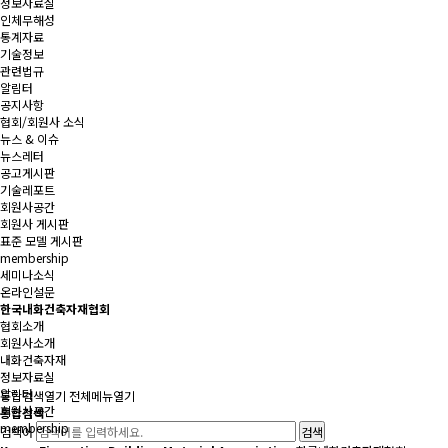
정보자료실
인체무해성
통계자료
기술정보
관련법규
알림터
공지사항
협회/회원사 소식
뉴스 & 이슈
뉴스레터
공고게시판
기술레포트
회원사공간
회원사 게시판
표준 모델 게시판
membership
세미나소식
온라인설문
한국내화건축자재협회
협회소개
회원사소개
내화건축자재
정보자료실
알림터
통합검색
열기
전체메뉴
열기
회원사공간
통합검색
membership
검색어