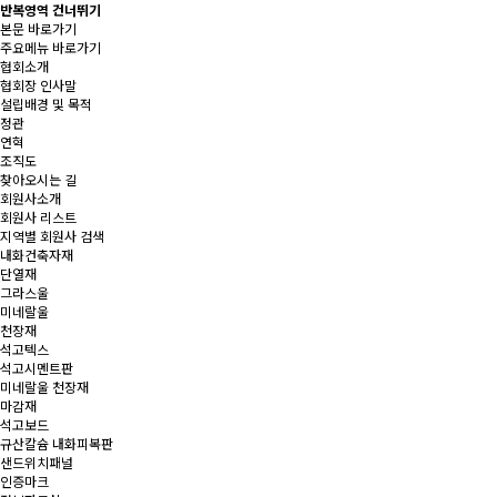
반복영역 건너뛰기
본문 바로가기
주요메뉴 바로가기
협회소개
협회장 인사말
설립배경 및 목적
정관
연혁
조직도
찾아오시는 길
회원사소개
회원사 리스트
지역별 회원사 검색
내화건축자재
단열재
그라스울
미네랄울
천장재
석고텍스
석고시멘트판
미네랄울 천장재
마감재
석고보드
규산칼슘 내화피복판
샌드위치패널
인증마크