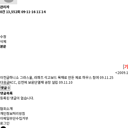
관리자
0건
13,552회
09-11-16 11:14
수정
삭제
본문
[
<2009.
이전글
하니소 그라스울, 라파즈 석고보드 목재로 만든 제로 하우스 참여
09.11.25
다음글
KCC, 김천에 보온단열재 공장 설립
09.11.10
댓글
0
댓글목록
등록된 댓글이 없습니다.
협회소개
개인정보처리방침
이메일무단수집거부
로그인