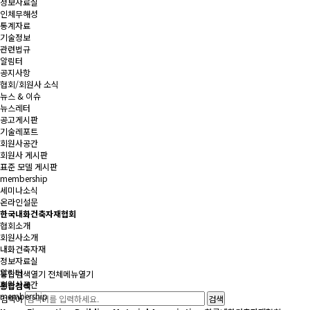
정보자료실
인체무해성
통계자료
기술정보
관련법규
알림터
공지사항
협회/회원사 소식
뉴스 & 이슈
뉴스레터
공고게시판
기술레포트
회원사공간
회원사 게시판
표준 모델 게시판
membership
세미나소식
온라인설문
한국내화건축자재협회
협회소개
회원사소개
내화건축자재
정보자료실
알림터
통합검색
열기
전체메뉴
열기
회원사공간
통합검색
membership
검색어