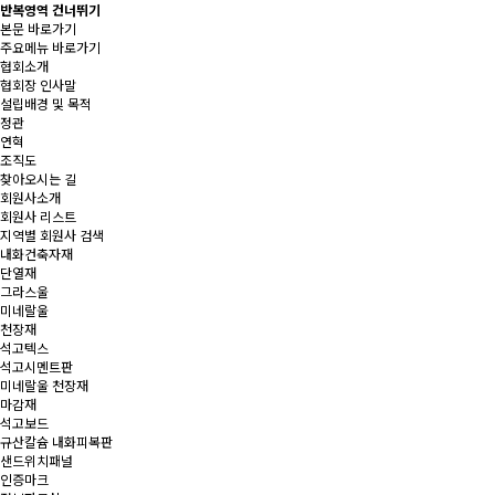
반복영역 건너뛰기
본문 바로가기
주요메뉴 바로가기
협회소개
협회장 인사말
설립배경 및 목적
정관
연혁
조직도
찾아오시는 길
회원사소개
회원사 리스트
지역별 회원사 검색
내화건축자재
단열재
그라스울
미네랄울
천장재
석고텍스
석고시멘트판
미네랄울 천장재
마감재
석고보드
규산칼슘 내화피복판
샌드위치패널
인증마크