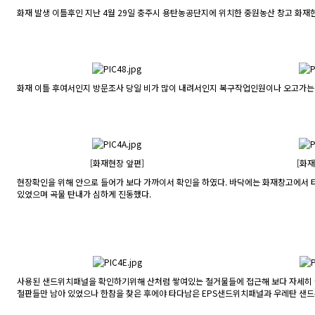
화재 발생 이틀후인 지난 4월 29일 충주시 용탄농공단지에 위치한 중원농산 창고 화재
화재 이틀 후여서인지 방문조사 당일 비가 많이 내려서인지 복구작업인원이나 오고가는 
[화재현장 앞편]
[화재
현장확인을 위해 안으로 들어가 보다 가까이서 확인을 하였다. 바닥에는 화재창고에서 타
있었으며 곡물 탄내가 심하게 진동했다.
사용된 샌드위치패널을 확인하기위해 산처럼 쌓여있는 철거물들에 접근해 보다 자세히 
철판들만 남아 있었으나 한참을 찾은 후에야 타다남은 EPS샌드위치패널과 우레탄 샌드