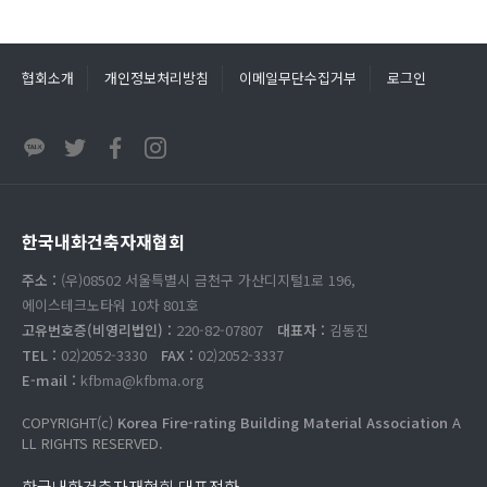
협회소개
개인정보처리방침
이메일무단수집거부
로그인
한국내화건축자재협회
주소 :
(우)08502 서울특별시 금천구 가산디지털1로 196,
에이스테크노타워 10차 801호
고유번호증(비영리법인) :
220-82-07807
대표자 :
김동진
TEL :
02)2052-3330
FAX :
02)2052-3337
E-mail :
kfbma@kfbma.org
COPYRIGHT(c)
Korea Fire-rating Building Material Association
A
LL RIGHTS RESERVED.
한국내화건축자재협회 대표전화