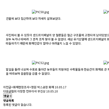
건물에 보다 접근하여 보다 자세히 살펴보았다.
사진에서 볼 수 있듯이 샌드위치패널의 양 철판들은 철근 구조물에 고정되어 남아있었으
모두 녹거나 타버려 그 흔적 조차 찾아 볼 수 없었다. 새삼 유기단열재 샌드위치패널의
타들어가기 때문에 화재진압이 얼마나 어려울지 느낄 수 있었다.
발길을 돌려 나오며 수포로 돌아간 농부들의 피땀어린 수확물들과 한순간의 화재로 큰 
을 바라보며 씁쓸함을 감출 수 없었다.
이전글
<화재현장조사>청원 박스공장 화재
10.05.17
다음글
협회 이장한 전무이사 부친상
10.05.10
댓글
0
댓글목록
등록된 댓글이 없습니다.