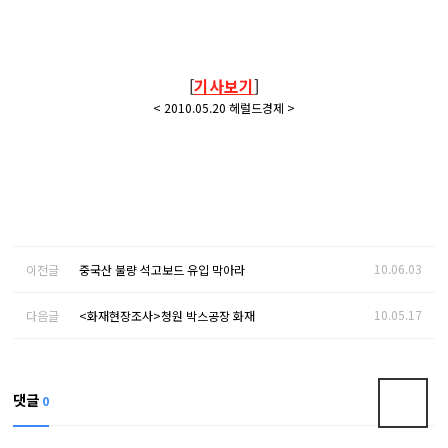
[
기사보기
]
<
2010.05.20 헤럴드경제
>
10.06.03
이전글
중국산 불량 석고보드 유입 막아라
10.05.17
다음글
<화재현장조사>청원 박스공장 화재
댓글
0