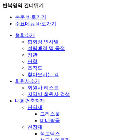
반복영역 건너뛰기
본문 바로가기
주요메뉴 바로가기
협회소개
협회장 인사말
설립배경 및 목적
정관
연혁
조직도
찾아오시는 길
회원사소개
회원사 리스트
지역별 회원사 검색
내화건축자재
단열재
그라스울
미네랄울
천장재
석고텍스