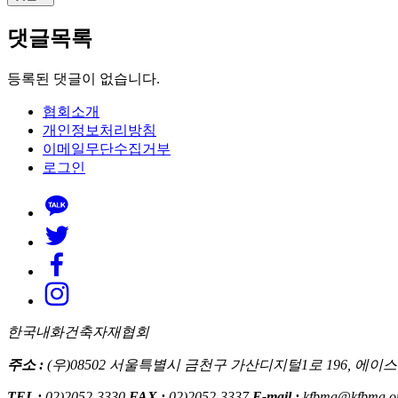
댓글목록
등록된 댓글이 없습니다.
협회소개
개인정보처리방침
이메일무단수집거부
로그인
한국내화건축자재협회
주소 :
(우)08502 서울특별시 금천구 가산디지털1로 196, 에이
TEL :
02)2052-3330
FAX :
02)2052-3337
E-mail :
kfbma@kfbma.o