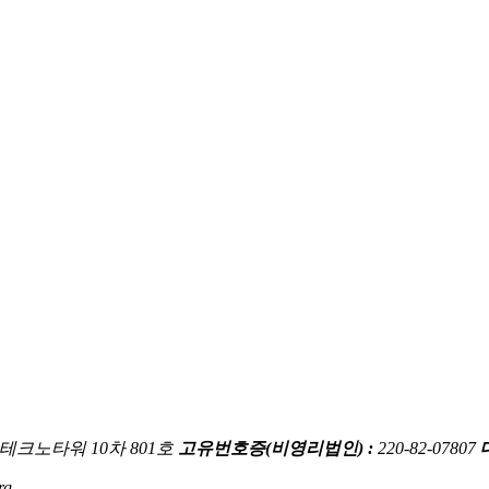
스테크노타워 10차 801호
고유번호증(비영리법인) :
220-82-07807
rg