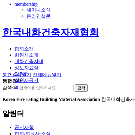
membership
세미나소식
온라인설문
한국내화건축자재협회
협회소개
회원사소개
내화건축자재
정보자료실
알림터
통합검색
열기
전체메뉴
열기
회원사공간
통합검색
membership
검색어
Korea Fire-rating Building Material Association
한국내화건축자
알림터
공지사항
협회/회원사 소식