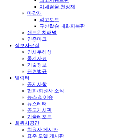
석고시멘트판
미네랄울 천장재
마감재
석고보드
규산칼슘 내화피복판
샌드위치패널
인증마크
정보자료실
인체무해성
통계자료
기술정보
관련법규
알림터
공지사항
협회/회원사 소식
뉴스 & 이슈
뉴스레터
공고게시판
기술레포트
회원사공간
회원사 게시판
표준 모델 게시판