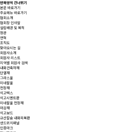
반복영역 건너뛰기
본문 바로가기
주요메뉴 바로가기
협회소개
협회장 인사말
설립배경 및 목적
정관
연혁
조직도
찾아오시는 길
회원사소개
회원사 리스트
지역별 회원사 검색
내화건축자재
단열재
그라스울
미네랄울
천장재
석고텍스
석고시멘트판
미네랄울 천장재
마감재
석고보드
규산칼슘 내화피복판
샌드위치패널
인증마크