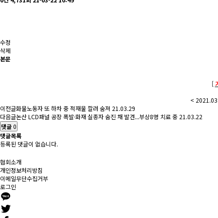
수정
삭제
본문
[
< 2021.0
이전글
화물노동자 또 하차 중 적재물 깔려 숨져
21.03.29
다음글
논산 LCD패널 공장 폭발·화재 실종자 숨진 채 발견...부상8명 치료 중
21.03.22
댓글
0
댓글목록
등록된 댓글이 없습니다.
협회소개
개인정보처리방침
이메일무단수집거부
로그인