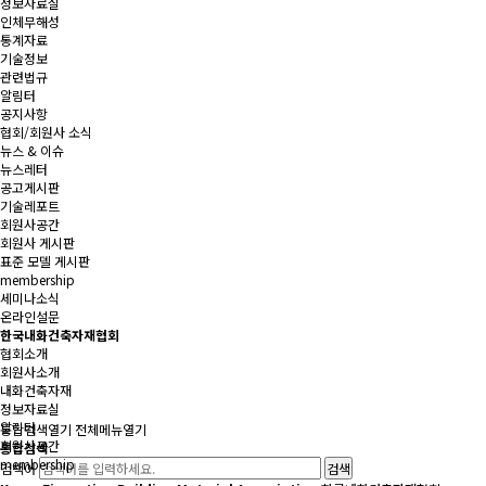
정보자료실
인체무해성
통계자료
기술정보
관련법규
알림터
공지사항
협회/회원사 소식
뉴스 & 이슈
뉴스레터
공고게시판
기술레포트
회원사공간
회원사 게시판
표준 모델 게시판
membership
세미나소식
온라인설문
한국내화건축자재협회
협회소개
회원사소개
내화건축자재
정보자료실
알림터
통합검색
열기
전체메뉴
열기
회원사공간
통합검색
membership
검색어