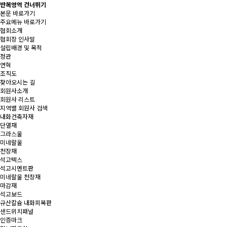
반복영역 건너뛰기
본문 바로가기
주요메뉴 바로가기
협회소개
협회장 인사말
설립배경 및 목적
정관
연혁
조직도
찾아오시는 길
회원사소개
회원사 리스트
지역별 회원사 검색
내화건축자재
단열재
그라스울
미네랄울
천장재
석고텍스
석고시멘트판
미네랄울 천장재
마감재
석고보드
규산칼슘 내화피복판
샌드위치패널
인증마크