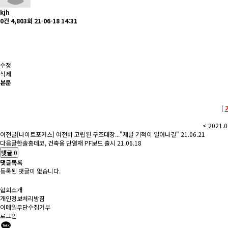
kjh
0건
4,803회
21-06-18 14:31
수정
삭제
본문
[
< 2021.
이전글
[나이트포커스] 여전히 고립된 구조대장..."제발 기적이 일어나길"
21.06.21
다음글
한솔홈데코, 건축용 단열재 PF보드 출시
21.06.18
댓글
0
댓글목록
등록된 댓글이 없습니다.
협회소개
개인정보처리방침
이메일무단수집거부
로그인