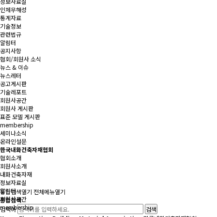
정보자료실
인체무해성
통계자료
기술정보
관련법규
알림터
공지사항
협회/회원사 소식
뉴스 & 이슈
뉴스레터
공고게시판
기술레포트
회원사공간
회원사 게시판
표준 모델 게시판
membership
세미나소식
온라인설문
한국내화건축자재협회
협회소개
회원사소개
내화건축자재
정보자료실
알림터
통합검색
열기
전체메뉴
열기
회원사공간
통합검색
membership
검색어