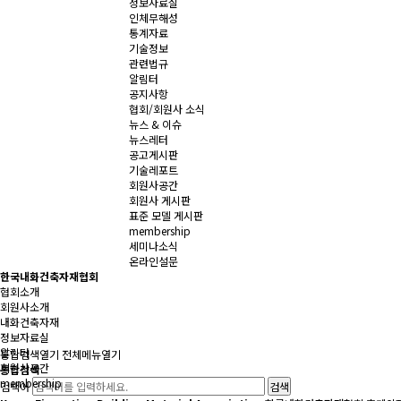
정보자료실
인체무해성
통계자료
기술정보
관련법규
알림터
공지사항
협회/회원사 소식
뉴스 & 이슈
뉴스레터
공고게시판
기술레포트
회원사공간
회원사 게시판
표준 모델 게시판
membership
세미나소식
온라인설문
한국내화건축자재협회
협회소개
회원사소개
내화건축자재
정보자료실
알림터
통합검색
열기
전체메뉴
열기
회원사공간
통합검색
membership
검색어