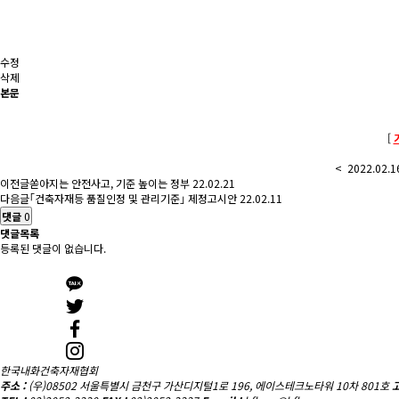
수정
삭제
본문
[
< 2022.02
이전글
쏟아지는 안전사고, 기준 높이는 정부
22.02.21
다음글
｢건축자재등 품질인정 및 관리기준｣ 제정고시안
22.02.11
댓글
0
댓글목록
등록된 댓글이 없습니다.
한국내화건축자재협회
주소 :
(우)08502 서울특별시 금천구 가산디지털1로 196, 에이스테크노타워 10차 801호