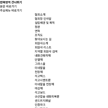
반복영역 건너뛰기
본문 바로가기
주요메뉴 바로가기
협회소개
협회장 인사말
설립배경 및 목적
정관
연혁
조직도
찾아오시는 길
회원사소개
회원사 리스트
지역별 회원사 검색
내화건축자재
단열재
그라스울
미네랄울
천장재
석고텍스
석고시멘트판
미네랄울 천장재
마감재
석고보드
규산칼슘 내화피복판
샌드위치패널
인증마크