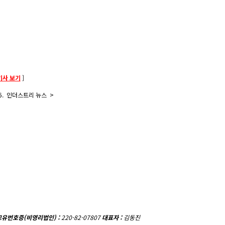
기사 보기
]
.16. 인더스트리 뉴스 >
고유번호증(비영리법인) :
220-82-07807
대표자 :
김동진