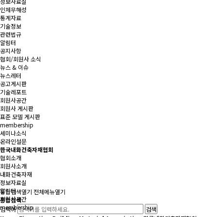
정보자료실
인체무해성
통계자료
기술정보
관련법규
알림터
공지사항
협회/회원사 소식
뉴스 & 이슈
뉴스레터
공고게시판
기술레포트
회원사공간
회원사 게시판
표준 모델 게시판
membership
세미나소식
온라인설문
한국내화건축자재협회
협회소개
회원사소개
내화건축자재
정보자료실
알림터
통합검색
열기
전체메뉴
열기
회원사공간
통합검색
membership
검색어