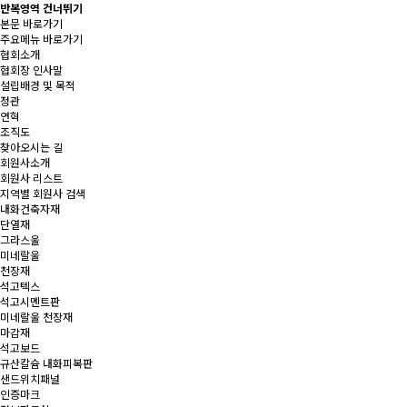
반복영역 건너뛰기
본문 바로가기
주요메뉴 바로가기
협회소개
협회장 인사말
설립배경 및 목적
정관
연혁
조직도
찾아오시는 길
회원사소개
회원사 리스트
지역별 회원사 검색
내화건축자재
단열재
그라스울
미네랄울
천장재
석고텍스
석고시멘트판
미네랄울 천장재
마감재
석고보드
규산칼슘 내화피복판
샌드위치패널
인증마크