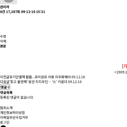
관리자
0건
17,387회
09-12-10 15:31
수정
삭제
본문
[
<2009.
이전글
유기단열재 활활...유리섬유 사용 의무화해야
09.12.16
다음글
‘창고 불연재’ 법안 지지부진… ‘火’ 키운다
09.12.10
댓글
0
댓글목록
등록된 댓글이 없습니다.
협회소개
개인정보처리방침
이메일무단수집거부
로그인