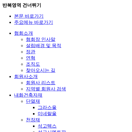
반복영역 건너뛰기
본문 바로가기
주요메뉴 바로가기
협회소개
협회장 인사말
설립배경 및 목적
정관
연혁
조직도
찾아오시는 길
회원사소개
회원사 리스트
지역별 회원사 검색
내화건축자재
단열재
그라스울
미네랄울
천장재
석고텍스