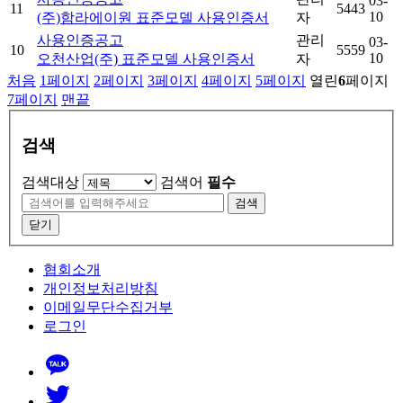
03-
11
5443
10
(주)함라에이원 표준모델 사용인증서
자
사용인증공고
관리
03-
10
5559
10
오천산업(주) 표준모델 사용인증서
자
처음
1
페이지
2
페이지
3
페이지
4
페이지
5
페이지
열린
6
페이지
7
페이지
맨끝
검색
검색대상
검색어
필수
검색
닫기
협회소개
개인정보처리방침
이메일무단수집거부
로그인