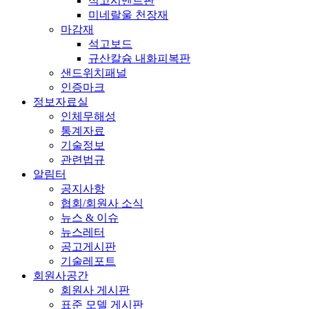
석고시멘트판
미네랄울 천장재
마감재
석고보드
규산칼슘 내화피복판
샌드위치패널
인증마크
정보자료실
인체무해성
통계자료
기술정보
관련법규
알림터
공지사항
협회/회원사 소식
뉴스 & 이슈
뉴스레터
공고게시판
기술레포트
회원사공간
회원사 게시판
표준 모델 게시판