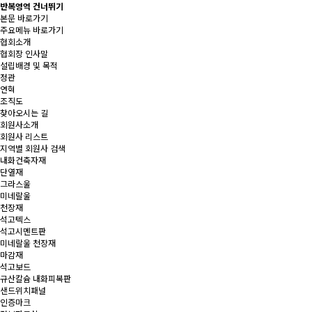
반복영역 건너뛰기
본문 바로가기
주요메뉴 바로가기
협회소개
협회장 인사말
설립배경 및 목적
정관
연혁
조직도
찾아오시는 길
회원사소개
회원사 리스트
지역별 회원사 검색
내화건축자재
단열재
그라스울
미네랄울
천장재
석고텍스
석고시멘트판
미네랄울 천장재
마감재
석고보드
규산칼슘 내화피복판
샌드위치패널
인증마크