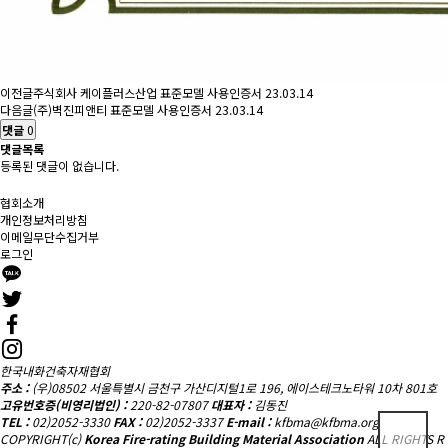
이전글
주식회사 케이플러스산업 표준모델 사용인증서
23.03.14
다음글
(주)벽진피앤티 표준모델 사용인증서
23.03.14
댓글
0
댓글목록
등록된 댓글이 없습니다.
협회소개
개인정보처리방침
이메일무단수집거부
로그인
한국내화건축자재협회
주소 :
(우)08502 서울특별시 금천구 가산디지털1로 196, 에이스테크노타워 10차 801호
고유번호증(비영리법인) :
220-82-07807
대표자 :
김동진
TEL :
02)2052-3330
FAX :
02)2052-3337
E-mail :
kfbma@kfbma.org
COPYRIGHT(c)
Korea Fire-rating Building Material Association
ALL RIGHTS R