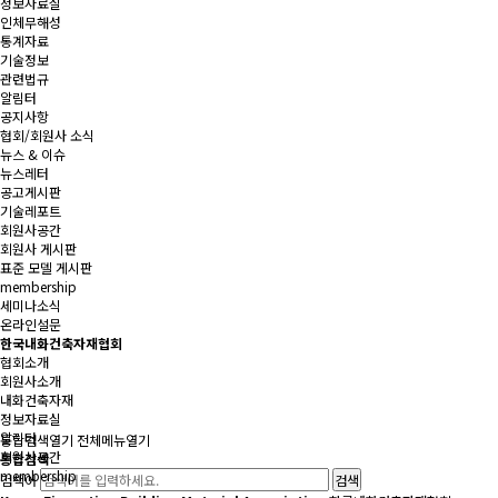
정보자료실
인체무해성
통계자료
기술정보
관련법규
알림터
공지사항
협회/회원사 소식
뉴스 & 이슈
뉴스레터
공고게시판
기술레포트
회원사공간
회원사 게시판
표준 모델 게시판
membership
세미나소식
온라인설문
한국내화건축자재협회
협회소개
회원사소개
내화건축자재
정보자료실
알림터
통합검색
열기
전체메뉴
열기
회원사공간
통합검색
membership
검색어