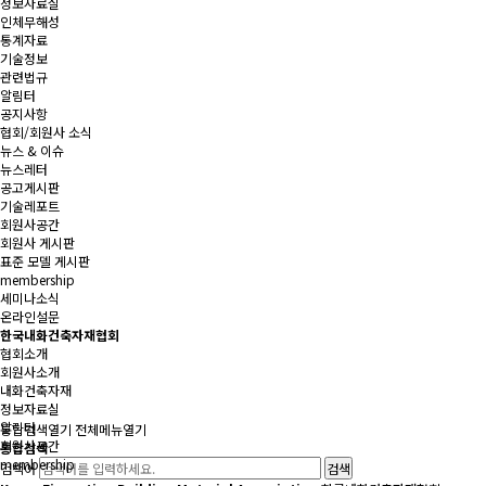
정보자료실
인체무해성
통계자료
기술정보
관련법규
알림터
공지사항
협회/회원사 소식
뉴스 & 이슈
뉴스레터
공고게시판
기술레포트
회원사공간
회원사 게시판
표준 모델 게시판
membership
세미나소식
온라인설문
한국내화건축자재협회
협회소개
회원사소개
내화건축자재
정보자료실
알림터
통합검색
열기
전체메뉴
열기
회원사공간
통합검색
membership
검색어