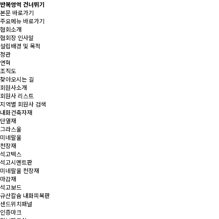
반복영역 건너뛰기
본문 바로가기
주요메뉴 바로가기
협회소개
협회장 인사말
설립배경 및 목적
정관
연혁
조직도
찾아오시는 길
회원사소개
회원사 리스트
지역별 회원사 검색
내화건축자재
단열재
그라스울
미네랄울
천장재
석고텍스
석고시멘트판
미네랄울 천장재
마감재
석고보드
규산칼슘 내화피복판
샌드위치패널
인증마크