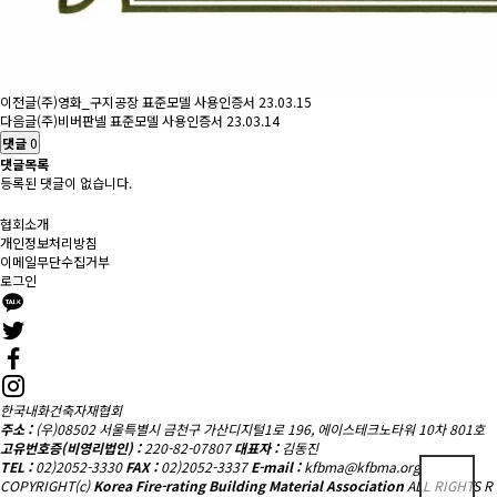
이전글
(주)영화_구지공장 표준모델 사용인증서
23.03.15
다음글
(주)비버판넬 표준모델 사용인증서
23.03.14
댓글
0
댓글목록
등록된 댓글이 없습니다.
협회소개
개인정보처리방침
이메일무단수집거부
로그인
한국내화건축자재협회
주소 :
(우)08502 서울특별시 금천구 가산디지털1로 196, 에이스테크노타워 10차 801호
고유번호증(비영리법인) :
220-82-07807
대표자 :
김동진
TEL :
02)2052-3330
FAX :
02)2052-3337
E-mail :
kfbma@kfbma.org
COPYRIGHT(c)
Korea Fire-rating Building Material Association
ALL RIGHTS R