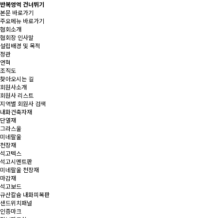
반복영역 건너뛰기
본문 바로가기
주요메뉴 바로가기
협회소개
협회장 인사말
설립배경 및 목적
정관
연혁
조직도
찾아오시는 길
회원사소개
회원사 리스트
지역별 회원사 검색
내화건축자재
단열재
그라스울
미네랄울
천장재
석고텍스
석고시멘트판
미네랄울 천장재
마감재
석고보드
규산칼슘 내화피복판
샌드위치패널
인증마크