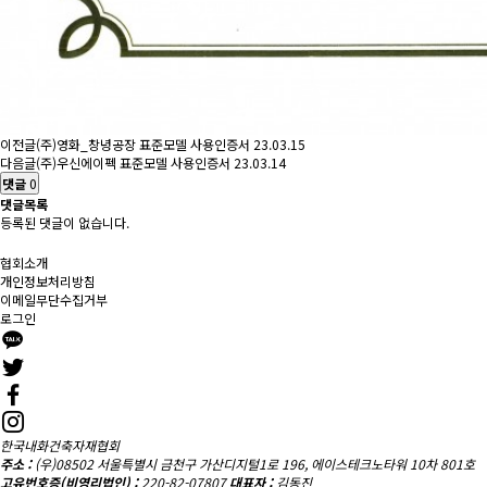
이전글
(주)영화_창녕공장 표준모델 사용인증서
23.03.15
다음글
(주)우신에이펙 표준모델 사용인증서
23.03.14
댓글
0
댓글목록
등록된 댓글이 없습니다.
협회소개
개인정보처리방침
이메일무단수집거부
로그인
한국내화건축자재협회
주소 :
(우)08502 서울특별시 금천구 가산디지털1로 196, 에이스테크노타워 10차 801호
고유번호증(비영리법인) :
220-82-07807
대표자 :
김동진