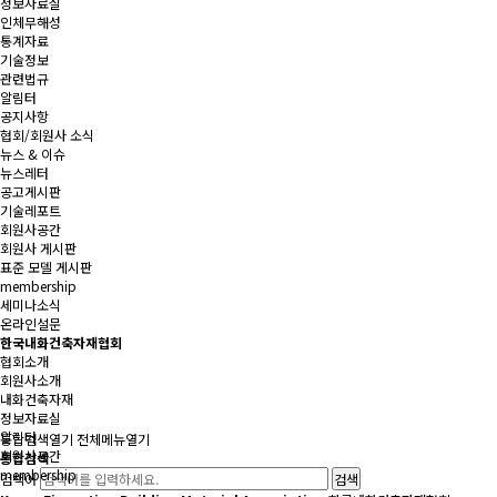
정보자료실
인체무해성
통계자료
기술정보
관련법규
알림터
공지사항
협회/회원사 소식
뉴스 & 이슈
뉴스레터
공고게시판
기술레포트
회원사공간
회원사 게시판
표준 모델 게시판
membership
세미나소식
온라인설문
한국내화건축자재협회
협회소개
회원사소개
내화건축자재
정보자료실
알림터
통합검색
열기
전체메뉴
열기
회원사공간
통합검색
membership
검색어