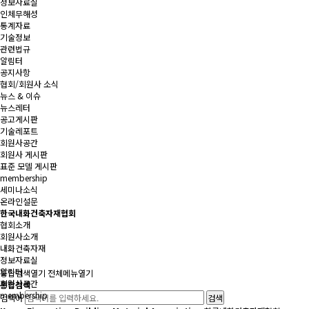
정보자료실
인체무해성
통계자료
기술정보
관련법규
알림터
공지사항
협회/회원사 소식
뉴스 & 이슈
뉴스레터
공고게시판
기술레포트
회원사공간
회원사 게시판
표준 모델 게시판
membership
세미나소식
온라인설문
한국내화건축자재협회
협회소개
회원사소개
내화건축자재
정보자료실
알림터
통합검색
열기
전체메뉴
열기
회원사공간
통합검색
membership
검색어