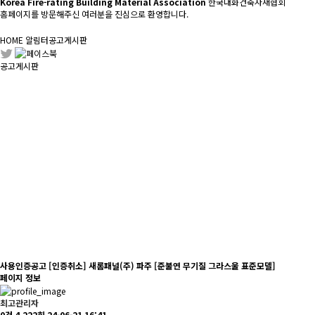
Korea Fire-rating Building Material Association
한국내화건축자재협회
홈페이지를 방문해주신 여러분을 진심으로 환영합니다.
HOME
알림터
공고게시판
공고게시판
사용인증공고
[인증취소] 새롬패널(주) 파주 [준불연 무기질 그라스울 표준모델]
페이지 정보
최고관리자
0건
4,222회
24-06-21 16:41