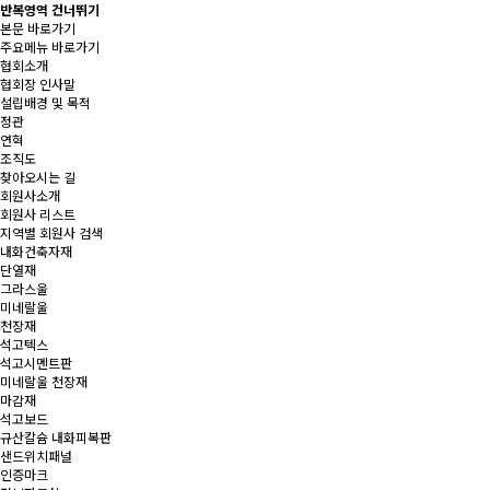
반복영역 건너뛰기
본문 바로가기
주요메뉴 바로가기
협회소개
협회장 인사말
설립배경 및 목적
정관
연혁
조직도
찾아오시는 길
회원사소개
회원사 리스트
지역별 회원사 검색
내화건축자재
단열재
그라스울
미네랄울
천장재
석고텍스
석고시멘트판
미네랄울 천장재
마감재
석고보드
규산칼슘 내화피복판
샌드위치패널
인증마크