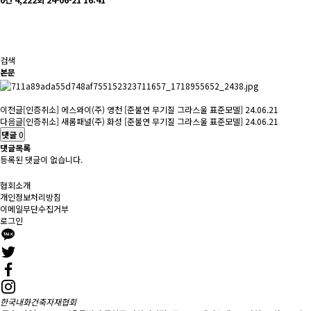
검색
본문
이전글
[인증취소] 에스와이(주) 영천 [준불연 무기질 그라스울 표준모델]
24.06.21
다음글
[인증취소] 새롬패널(주) 화성 [준불연 무기질 그라스울 표준모델]
24.06.21
댓글
0
댓글목록
등록된 댓글이 없습니다.
협회소개
개인정보처리방침
이메일무단수집거부
로그인
한국내화건축자재협회