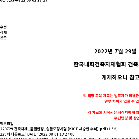
수정
삭제
본문
2022년 7월 29
한국내화건축자재협회 건
게재하오니 참
※ 해당 교육 자료는 발표자가 허용한
일부 차이가 있을 수 
※ 각 자료의 저작권은 저작자에게 
무단변경 및 상
첨부파일
220729 건축자재_품질인정_실물모형시험 (KICT 채승언 수석).pdf
(1.6M)
229회 다운로드 | DATE : 2022-08-01 13:27:06