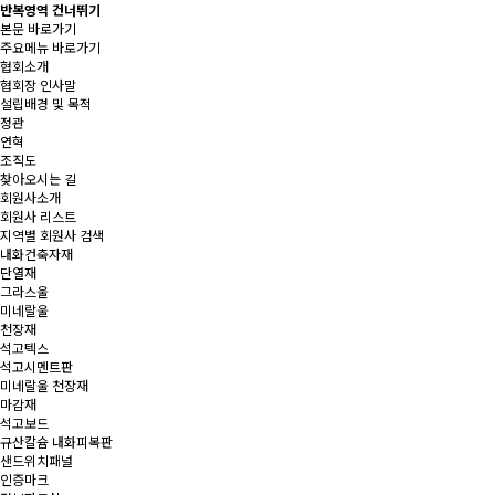
반복영역 건너뛰기
본문 바로가기
주요메뉴 바로가기
협회소개
협회장 인사말
설립배경 및 목적
정관
연혁
조직도
찾아오시는 길
회원사소개
회원사 리스트
지역별 회원사 검색
내화건축자재
단열재
그라스울
미네랄울
천장재
석고텍스
석고시멘트판
미네랄울 천장재
마감재
석고보드
규산칼슘 내화피복판
샌드위치패널
인증마크