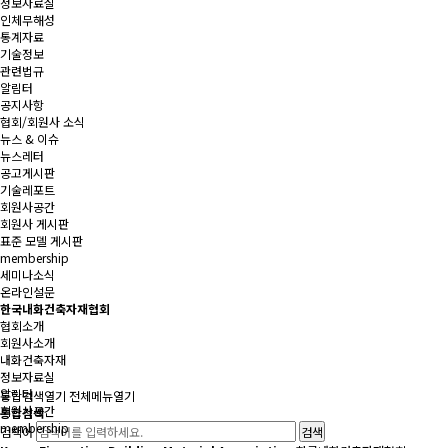
정보자료실
인체무해성
통계자료
기술정보
관련법규
알림터
공지사항
협회/회원사 소식
뉴스 & 이슈
뉴스레터
공고게시판
기술레포트
회원사공간
회원사 게시판
표준 모델 게시판
membership
세미나소식
온라인설문
한국내화건축자재협회
협회소개
회원사소개
내화건축자재
정보자료실
알림터
통합검색
열기
전체메뉴
열기
회원사공간
통합검색
membership
검색어