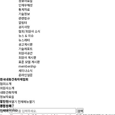
정보자료실
인체무해성
통계자료
기술정보
관련법규
알림터
공지사항
협회/회원사 소식
뉴스 & 이슈
뉴스레터
공고게시판
기술레포트
회원사공간
회원사 게시판
표준 모델 게시판
membership
세미나소식
온라인설문
한국내화건축자재협회
협회소개
회원사소개
내화건축자재
정보자료실
알림터
통합검색
열기
전체메뉴
열기
회원사공간
통합검색
membership
검색어