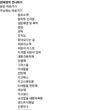
반복영역 건너뛰기
본문 바로가기
주요메뉴 바로가기
협회소개
협회장 인사말
설립배경 및 목적
정관
연혁
조직도
찾아오시는 길
회원사소개
회원사 리스트
지역별 회원사 검색
내화건축자재
단열재
그라스울
미네랄울
천장재
석고텍스
석고시멘트판
미네랄울 천장재
마감재
석고보드
규산칼슘 내화피복판
샌드위치패널
인증마크