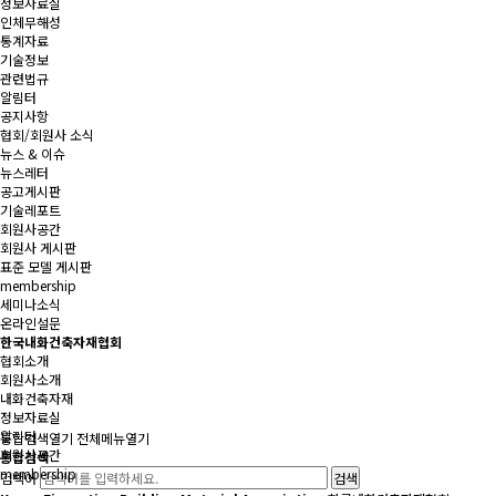
정보자료실
인체무해성
통계자료
기술정보
관련법규
알림터
공지사항
협회/회원사 소식
뉴스 & 이슈
뉴스레터
공고게시판
기술레포트
회원사공간
회원사 게시판
표준 모델 게시판
membership
세미나소식
온라인설문
한국내화건축자재협회
협회소개
회원사소개
내화건축자재
정보자료실
알림터
통합검색
열기
전체메뉴
열기
회원사공간
통합검색
membership
검색어