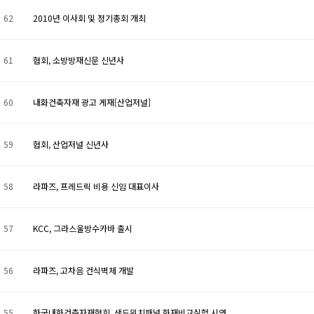
62
2010년 이사회 및 정기총회 개최
61
협회, 소방방재신문 신년사
60
내화건축자재 광고 게재[산업저널]
59
협회, 산업저널 신년사
58
라파즈, 프레드릭 비용 신임 대표이사
57
KCC, 그라스울방수카바 출시
56
라파즈, 고차음 건식벽체 개발
55
한국내화건축자재협회, 샌드위치패널 화재비교실험 시연