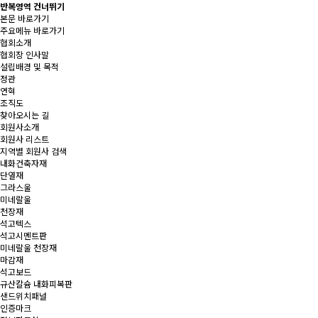
반복영역 건너뛰기
본문 바로가기
주요메뉴 바로가기
협회소개
협회장 인사말
설립배경 및 목적
정관
연혁
조직도
찾아오시는 길
회원사소개
회원사 리스트
지역별 회원사 검색
내화건축자재
단열재
그라스울
미네랄울
천장재
석고텍스
석고시멘트판
미네랄울 천장재
마감재
석고보드
규산칼슘 내화피복판
샌드위치패널
인증마크