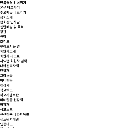
반복영역 건너뛰기
본문 바로가기
주요메뉴 바로가기
협회소개
협회장 인사말
설립배경 및 목적
정관
연혁
조직도
찾아오시는 길
회원사소개
회원사 리스트
지역별 회원사 검색
내화건축자재
단열재
그라스울
미네랄울
천장재
석고텍스
석고시멘트판
미네랄울 천장재
마감재
석고보드
규산칼슘 내화피복판
샌드위치패널
인증마크