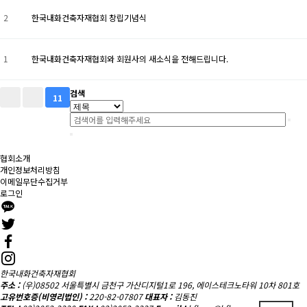
2
한국내화건축자재협회 창립기념식
1
한국내화건축자재협회와 회원사의 새소식을 전해드립니다.
검색
11
협회소개
개인정보처리방침
이메일무단수집거부
로그인
한국내화건축자재협회
주소 :
(우)08502 서울특별시 금천구 가산디지털1로 196, 에이스테크노타워 10차 801호
고유번호증(비영리법인) :
220-82-07807
대표자 :
김동진