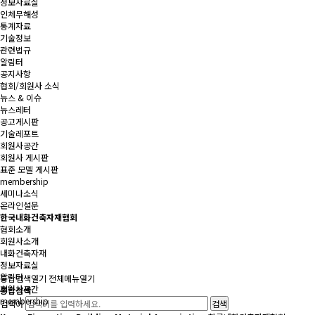
정보자료실
인체무해성
통계자료
기술정보
관련법규
알림터
공지사항
협회/회원사 소식
뉴스 & 이슈
뉴스레터
공고게시판
기술레포트
회원사공간
회원사 게시판
표준 모델 게시판
membership
세미나소식
온라인설문
한국내화건축자재협회
협회소개
회원사소개
내화건축자재
정보자료실
알림터
통합검색
열기
전체메뉴
열기
회원사공간
통합검색
membership
검색어