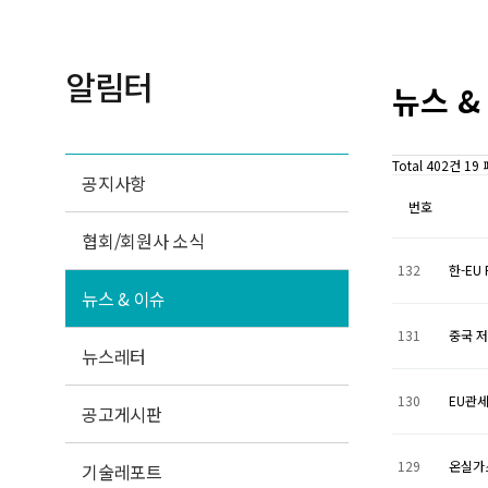
알림터
뉴스 &
Total 402건
19
공지사항
번호
협회/회원사 소식
132
한-EU
뉴스 & 이슈
131
중국 저
뉴스레터
130
EU관
공고게시판
129
온실가
기술레포트