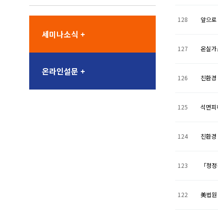
128
앞으로
세미나소식 +
127
온실가스
온라인설문 +
126
친환경 
125
석면피
124
친환경
123
「청정건
122
美법원