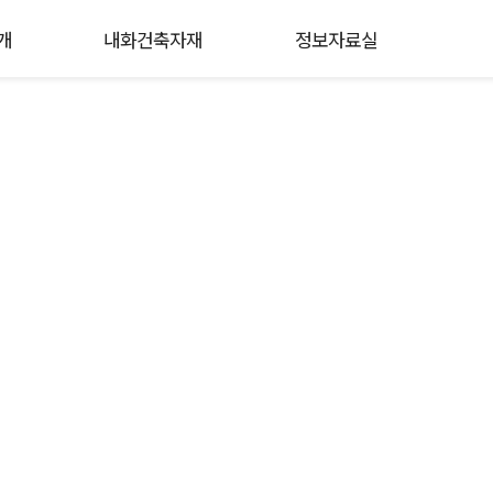
개
내화건축자재
정보자료실
Material Association
분을 진심으로 환영합니다.