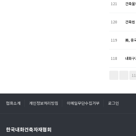
121
건축물
120
건축법
119
美, 중
118
내화구
다음
맨끝
1
협회소개
개인정보처리방침
이메일무단수집거부
로그인
한국내화건축자재협회