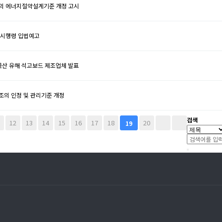
의 에너지절약설계기준 개정 고시
 시행령 입법예고
국산 유해 석고보드 제조업체 발표
조의 인정 및 관리기준 개정
검색
1
12
13
14
15
16
17
18
20
19