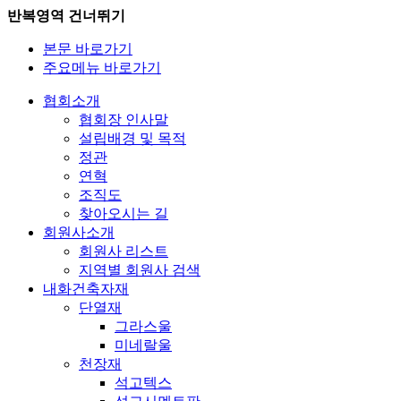
반복영역 건너뛰기
본문 바로가기
주요메뉴 바로가기
협회소개
협회장 인사말
설립배경 및 목적
정관
연혁
조직도
찾아오시는 길
회원사소개
회원사 리스트
지역별 회원사 검색
내화건축자재
단열재
그라스울
미네랄울
천장재
석고텍스