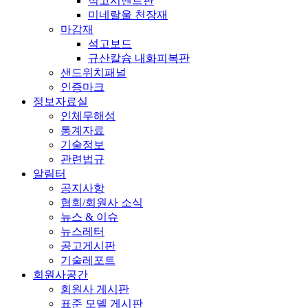
석고시멘트판
미네랄울 천장재
마감재
석고보드
규산칼슘 내화피복판
샌드위치패널
인증마크
정보자료실
인체무해성
통계자료
기술정보
관련법규
알림터
공지사항
협회/회원사 소식
뉴스 & 이슈
뉴스레터
공고게시판
기술레포트
회원사공간
회원사 게시판
표준 모델 게시판