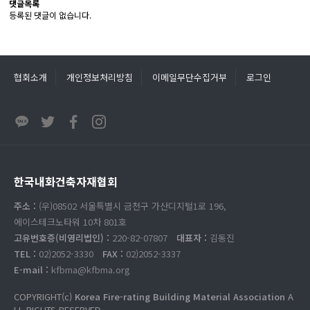
댓글목록
등록된 댓글이 없습니다.
협회소개
개인정보처리방침
이메일무단수집거부
로그인
한국내화건축자재협회
주소 :
(우)08502 서울특별시 금천구 가산디지털1로 196,
에이스테크노타워 10차 801호
고유번호증(비영리법인) :
220-82-07807
대표자 :
김동진
TEL :
02)2052-3330
FAX :
02)2052-3337
E-mail :
kfbma@kfbma.org
COPYRIGHT(c)
Korea Fire-rating Building Material Association
A
LL RIGHTS RESERVED.